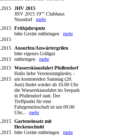
3.2015
JHV 2015
JHV 2015 19°° Clubhaus
Nussdorf
mehr
4.2015
Frühjahrsputz
bitte Geräte mitbringen
mehr
4.2015
5.2015
Ansurfen/Anwärtergrilen
bitte eigenes Grillgut
5.2015
mitbringen
mehr
6.2015
Wasserskiausfahrt Pfullendorf
Hallo liebe Vereinsmitglieder, -
6.2015
am kommenden Samstag (20.
Juni) findet wieder ab 10.00 Uhr
die Wasserskiausfahrt im Seepark
in Pfullendorf statt. Der
Treffpunkt für eine
Fahrgemeinschaft ist um 09.00
Uhr...
mehr
6.2015
Garteneinsatz mit
Heckenschnitt
6.2015
bitte Geräte mitbringen
mehr