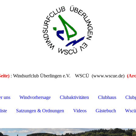
eite)
: Windsurfclub Überlingen e.V.
WSCÜ (www.wscue.de)
(Arc
er uns
Windvorhersage
Clubaktivitäten
Clubhaus
Club
iste
Satzungen & Ordnungen
Videos
Gästebuch
Wscü