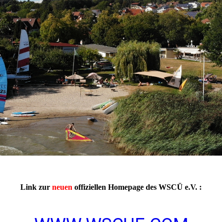
Link zur
neuen
offiziellen Homepage des WSCÜ e.V. :