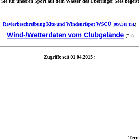
 Sie für unseren Sport auf dem Wasser des Überlinger Sees begeist
Revierbeschreibung Kite-und Windsurfspot WSCÜ
(05/2019 T.H
.)
:
Wind-/Wetterdaten vom Clubgelände
(T.H)
Zugriffe seit 01.04.2015 :
Term