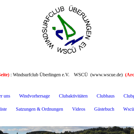
eite)
: Windsurfclub Überlingen e.V.
WSCÜ (www.wscue.de)
(Arc
er uns
Windvorhersage
Clubaktivitäten
Clubhaus
Club
iste
Satzungen & Ordnungen
Videos
Gästebuch
Wscü