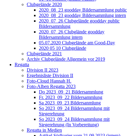
Clubgelände 2020
2020_08_23 goodday Bildersammlung public
2020_08_23 goodday Bildersammlung intern
2020_07_26 Clubgelände goodday public
Bildersammlung
2020_07_26 Clubglände goodday
Bildersammlung intern
05.07.2020 Clubgelände am Good-Day
2020 05 10 Clubgelände
Clubgelände 2021
Archiv Clubgelände Allgemein vor 2019
Regatta
Division II 2023
Ergebnisliste Division II
Foto-Cloud Hannah H.
Foto-Alben Regatta 2023
Do 2023_09_21 Bildersammlung
Fr. 2023_09_22 Bildersammlung
Sa 2023_09_23 Bildersanmlung
So 2023_09_24 Bildersammlung mit
Siegerehrung
So 2023_09_24 Bildersammlung mit
Siegerehrung (In Vorbereitung)
Regatta in Medien
Artikel Südkurier vom 21.09.2023 (intern)