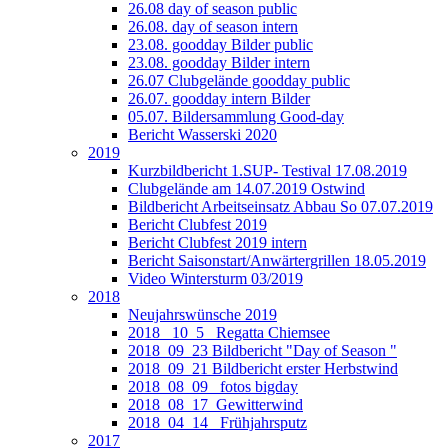
26.08 day of season public
26.08. day of season intern
23.08. goodday Bilder public
23.08. goodday Bilder intern
26.07 Clubgelände goodday public
26.07. goodday intern Bilder
05.07. Bildersammlung Good-day
Bericht Wasserski 2020
2019
Kurzbildbericht 1.SUP- Testival 17.08.2019
Clubgelände am 14.07.2019 Ostwind
Bildbericht Arbeitseinsatz Abbau So 07.07.2019
Bericht Clubfest 2019
Bericht Clubfest 2019 intern
Bericht Saisonstart/Anwärtergrillen 18.05.2019
Video Wintersturm 03/2019
2018
Neujahrswünsche 2019
2018_ 10_5_ Regatta Chiemsee
2018_09_23 Bildbericht "Day of Season "
2018_09_21 Bildbericht erster Herbstwind
2018_08_09_ fotos bigday
2018_08_17_Gewitterwind
2018_04_14_ Frühjahrsputz
2017