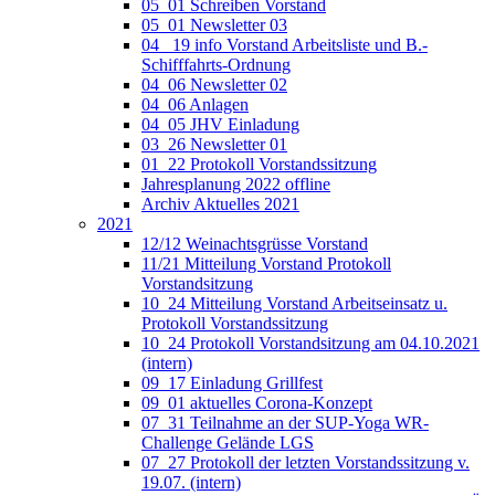
05_01 Schreiben Vorstand
05_01 Newsletter 03
04_ 19 info Vorstand Arbeitsliste und B.-
Schifffahrts-Ordnung
04_06 Newsletter 02
04_06 Anlagen
04_05 JHV Einladung
03_26 Newsletter 01
01_22 Protokoll Vorstandssitzung
Jahresplanung 2022 offline
Archiv Aktuelles 2021
2021
12/12 Weinachtsgrüsse Vorstand
11/21 Mitteilung Vorstand Protokoll
Vorstandsitzung
10_24 Mitteilung Vorstand Arbeitseinsatz u.
Protokoll Vorstandssitzung
10_24 Protokoll Vorstandsitzung am 04.10.2021
(intern)
09_17 Einladung Grillfest
09_01 aktuelles Corona-Konzept
07_31 Teilnahme an der SUP-Yoga WR-
Challenge Gelände LGS
07_27 Protokoll der letzten Vorstandssitzung v.
19.07. (intern)