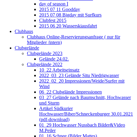
day of season I
2015 07 11 Goodday
2015 07 08 Bigday mit Surfkurs
Clubfest 2015
2015 06 20 Wasserskiausfahrt
Clubhaus
Clubhaus Online-Reservierungsanfrage ( nur für
Mitglieder /intern)
Clubgelände
Clubgelände 2023
Gelände 24.02.
Clubgelände 2022
10_22 Arbeitseinsatz
2022_03_23 Gelände Situ Niedrigwasser
2022_02_20 Impressionen/Weide/Surfer mit
Wind
06_22 Clubglände Impressionen
03_27 Gelände nach Baumschnitt, Hochwasser
und Sturm
Artikel Südkurier
Hochwasser/Biber/Schneckenburger 30.01.2021
(pdf-download)
01_29 Hochwasser Nussbach Bilder&Video
M.Peiler
01_16 Schnee (Bilder Mattes)