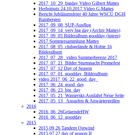
2017_10_29_bigday Video Gilbert Mattes
Herbstputz 24.10.2017 Video G.Mattes
Bericht Jubiläumsfeier 40 Jahre WSCÜ DGH
Bambergen
2017_09_08_SUP-Ausflug
2017_09_14_very big day (Archiv Mattes)
2017_09_05 Bilderalbum goodday (intern)
2017 Sommersammlung Mattes
2017_08_05_clubgelände & Hobie 16
Bilderalbum
2017_07_28_ video Summerbreeze 2017
2017_07_21_Bilder Sturmnacht Promefest
2017_07_12 Day of Season
2017_07_01_goodday_Bilderalbum
video 2017_06_22_good_day_
2017_06_24_good_day
2017_06_23_big_day
2017_05_21_Wasserski-Ausfahrt Neue Seite
2017_05_13_ Ansurfen & Anwärtergrillen
2016
2016_06_26GelaendeHW
2016_06_12_goodday
2015
2015 09 26 Tandem Ostwind
2015 07 27 day of season II