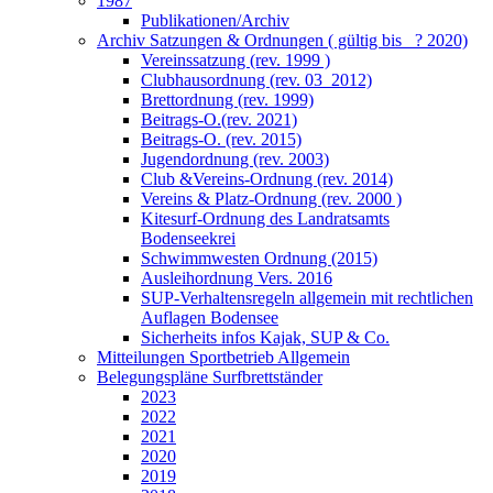
1987
Publikationen/Archiv
Archiv Satzungen & Ordnungen ( gültig bis _? 2020)
Vereinssatzung (rev. 1999 )
Clubhausordnung (rev. 03_2012)
Brettordnung (rev. 1999)
Beitrags-O.(rev. 2021)
Beitrags-O. (rev. 2015)
Jugendordnung (rev. 2003)
Club &Vereins-Ordnung (rev. 2014)
Vereins & Platz-Ordnung (rev. 2000 )
Kitesurf-Ordnung des Landratsamts
Bodenseekrei
Schwimmwesten Ordnung (2015)
Ausleihordnung Vers. 2016
SUP-Verhaltensregeln allgemein mit rechtlichen
Auflagen Bodensee
Sicherheits infos Kajak, SUP & Co.
Mitteilungen Sportbetrieb Allgemein
Belegungspläne Surfbrettständer
2023
2022
2021
2020
2019