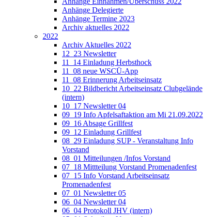
Anhänge Einnahmen/Überschuss 2022
Anhänge Delegierte
Anhänge Termine 2023
Archiv aktuelles 2022
2022
Archiv Aktuelles 2022
12_23 Newsletter
11_14 Einladung Herbsthock
11_08 neue WSCÜ-App
11_08 Erinnerung Arbeitseinsatz
10_22 Bildbericht Arbeitseinsatz Clubgelände
(intern)
10_17 Newsletter 04
09_19 Info Apfelsaftaktion am Mi 21.09.2022
09_16 Absage Grillfest
09_12 Einladung Grillfest
08_29 Einladung SUP - Veranstaltung Info
Vorstand
08_01 Mitteilungen /Infos Vorstand
07_18 Mittteilung Vorstand Promenadenfest
07_15 Info Vorstand Arbeitseinsatz
Promenadenfest
07_01 Newsletter 05
06_04 Newsletter 04
06_04 Protokoll JHV (intern)