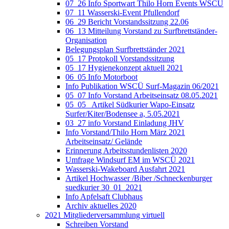
07_26 Info Sportwart Thilo Horn Events WSCÜ
07_11 Wasserski-Event Pfullendorf
06_29 Bericht Vorstandssitzung 22.06
06_13 Mitteilung Vorstand zu Surfbrettständer-
Organisation
Belegungsplan Surfbrettständer 2021
05_17 Protokoll Vorstandssitzung
05_17 Hygienekonzept aktuell 2021
06_05 Info Motorboot
Info Publikation WSCÜ Surf-Magazin 06/2021
05_07 Info Vorstand Arbeitseinsatz 08.05.2021
05_05_ Artikel Südkurier Wapo-Einsatz
Surfer/Kiter/Bodensee a, 5.05.2021
03_27 info Vorstand Einladung JHV
Info Vorstand/Thilo Horn März 2021
Arbeitseinsatz/ Gelände
Erinnerung Arbeitsstundenlisten 2020
Umfrage Windsurf EM im WSCÜ 2021
Wasserski-Wakeboard Ausfahrt 2021
Artikel Hochwasser /Biber /Schneckenburger
suedkurier 30_01_2021
Info Apfelsaft Clubhaus
Archiv aktuelles 2020
2021 Mitgliederversammlung virtuell
Schreiben Vorstand