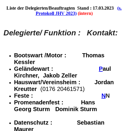
Liste der Delegierten/Beauftragten Stand : 17.03.2023
(s.
Protokoll JHV 2023)
(intern)
Delegierte/ Funktion :
Kontakt:
Bootswart /Motor :
Thomas
Kessler
Geländewart :
P
aul
Kirchner, Jakob Zeller
Hauswart/Vereinsheim :
Jordan
Kreutter
(0176 20461571)
F
este :
N
N
Promenadenfest :
Hans
Georg
Sturm
Dominik Sturm
Datenschutz :
Sebastian
Maurer