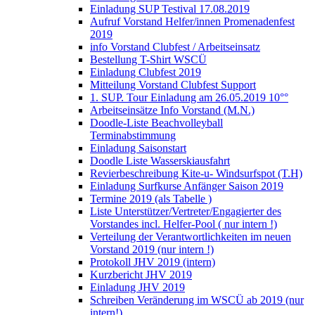
Einladung SUP Testival 17.08.2019
Aufruf Vorstand Helfer/innen Promenadenfest
2019
info Vorstand Clubfest / Arbeitseinsatz
Bestellung T-Shirt WSCÜ
Einladung Clubfest 2019
Mitteilung Vorstand Clubfest Support
1. SUP. Tour Einladung am 26.05.2019 10°°
Arbeitseinsätze Info Vorstand (M.N.)
Doodle-Liste Beachvolleyball
Terminabstimmung
Einladung Saisonstart
Doodle Liste Wasserskiausfahrt
Revierbeschreibung Kite-u- Windsurfspot (T.H)
Einladung Surfkurse Anfänger Saison 2019
Termine 2019 (als Tabelle )
Liste Unterstützer/Vertreter/Engagierter des
Vorstandes incl. Helfer-Pool ( nur intern !)
Verteilung der Verantwortlichkeiten im neuen
Vorstand 2019 (nur intern !)
Protokoll JHV 2019 (intern)
Kurzbericht JHV 2019
Einladung JHV 2019
Schreiben Veränderung im WSCÜ ab 2019 (nur
intern!)