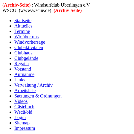
(Archiv-Seite)
: Windsurfclub Überlingen e.V.
WSCÜ (www.wscue.de)
(Archiv-Seite)
Startseite
Aktuelles
Termine
Wir über uns
Windvorhersage
Clubaktivitäten
Clubhaus
Clubgelände
Regatta
Vorstand
Aufnahme
Links
Verwaltung / Archiv
Arbeitsliste
Satzungen & Ordnungen
Videos
Gästebuch
Wscü/old
Login
Sitemap
Impressum