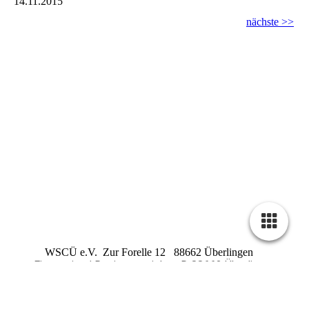
14.11.2015
nächste >>
WSCÜ e.V. Zur Forelle 12 88662 Überlingen
Firmensitz / Registergericht : D 88662 Überlingen
Registernummer : VR 240
Steuernummer : 87018 /
01260