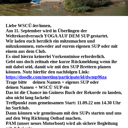
Liebe WSCÜ-ler/innen,
Am 11. September wird in Überlingen der
Weltrekordversuch YOGA AUF DEM SUP gestartet.
Wir laden euch herzlich ein mitzumachen und
mitzukommen, entweder auf eurem eigenen SUP oder mit
einem aus dem Club.
Es sind hierzu keinerlei Vorkenntnisse erforderlich.
Gebt uns doch zeitnah eine kurze Rückmeldung wenn ihr
mit dabei seid, damit wir mit den SUP Brettern planen
können. Nutz hierfür den nachfolgen Link:
https://doodle.com/meeting/participate/id/dwmp96za
Trage bitte deinen Namen + eigenes SUP oder
deinen Namen + WSCÜ SUP ein
Das ist die Chance im Guiness Buch der Rekorde zu landen,
also nicht lang fackeln!
Treffpunkt zum gemeinsamen Start: 11.09.22 um 14.30 Uhr
im Surfclub.
Dann können wir gemeinsam mit den SUPs starten und uns
auf den Weg Richtung Ostbad machen.
PAM (unser neues Motorboot) wird als sichere Begleitung