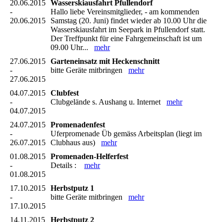
20.06.2015
Wasserskiausfahrt Pfullendorf
-
Hallo liebe Vereinsmitglieder, - am kommenden
20.06.2015
Samstag (20. Juni) findet wieder ab 10.00 Uhr die
Wasserskiausfahrt im Seepark in Pfullendorf statt.
Der Treffpunkt für eine Fahrgemeinschaft ist um
09.00 Uhr...
mehr
27.06.2015
Garteneinsatz mit Heckenschnitt
-
bitte Geräte mitbringen
mehr
27.06.2015
04.07.2015
Clubfest
-
Clubgelände s. Aushang u. Internet
mehr
04.07.2015
24.07.2015
Promenadenfest
-
Uferpromenade Üb gemäss Arbeitsplan (liegt im
26.07.2015
Clubhaus aus)
mehr
01.08.2015
Promenaden-Helferfest
-
Details :
mehr
01.08.2015
17.10.2015
Herbstputz 1
-
bitte Geräte mitbringen
mehr
17.10.2015
14.11.2015
Herbstputz 2