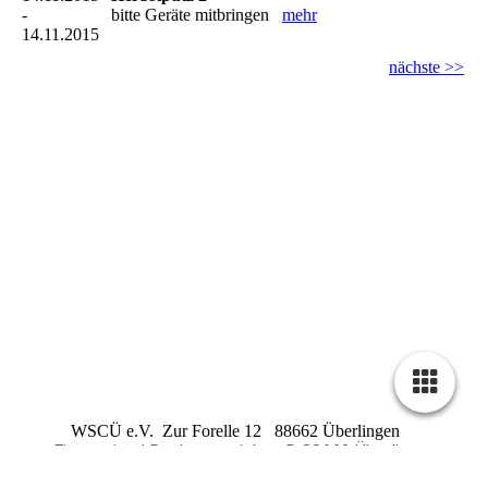
-
bitte Geräte mitbringen
mehr
14.11.2015
nächste >>
WSCÜ e.V. Zur Forelle 12 88662 Überlingen
Firmensitz / Registergericht : D 88662 Überlingen
Registernummer : VR 240
Steuernummer : 87018 /