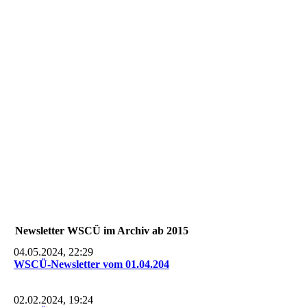
P1240055
P1240064
P1240089
P1240092
P1240099
P1240104
Newsletter WSCÜ im Archiv ab 2015
04.05.2024, 22:29
WSCÜ-Newsletter vom 01.04.204
02.02.2024, 19:24