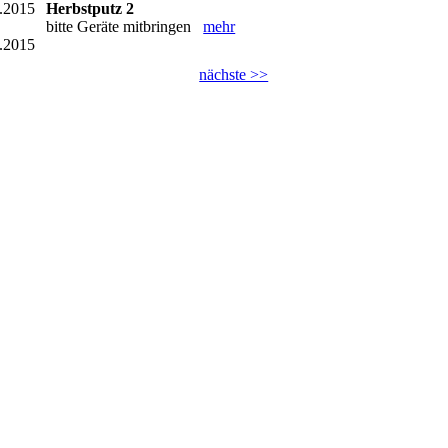
.2015
Herbstputz 2
bitte Geräte mitbringen
mehr
.2015
nächste >>
wscue.de)
(Archiv-Seite)
ubhaus
Clubgelände
Regatta
Vorstand
Aufnahme
tebuch
Wscü/old
Login
Sitemap
Impressum