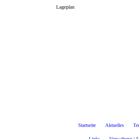
Lageplan
Startseite
Aktuelles
Te
Links
Verwaltung / A