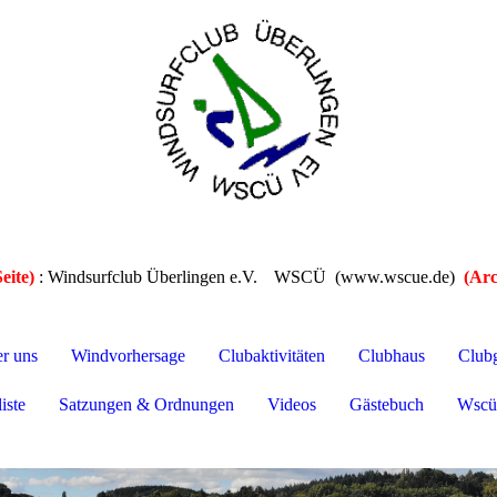
eite)
: Windsurfclub Überlingen e.V.
WSCÜ (www.wscue.de)
(Arc
er uns
Windvorhersage
Clubaktivitäten
Clubhaus
Club
iste
Satzungen & Ordnungen
Videos
Gästebuch
Wscü