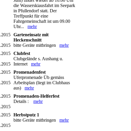
Juni) findet wieder ab 10.00 Uhr
die Wasserskiausfahrt im Seepark
in Pfullendorf statt. Der
Treffpunkt für eine
Fahrgemeinschaft ist um 09.00
Uhr...
mehr
6.2015
Garteneinsatz mit
Heckenschnitt
6.2015
bitte Geräte mitbringen
mehr
7.2015
Clubfest
Clubgelände s. Aushang u.
7.2015
Internet
mehr
7.2015
Promenadenfest
Uferpromenade Üb gemäss
7.2015
Arbeitsplan (liegt im Clubhaus
aus)
mehr
8.2015
Promenaden-Helferfest
Details :
mehr
8.2015
0.2015
Herbstputz 1
bitte Geräte mitbringen
mehr
0.2015