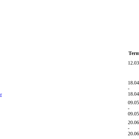
Term
12.0
18.0
-
18.0
r
09.0
-
09.0
20.0
-
20.0