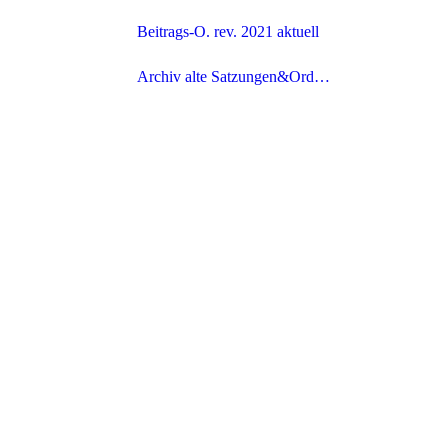
Beitrags-O. rev. 2021 aktuell
Archiv alte Satzungen&Ordnungen
alte Vereinssatzung (rev.1999) ungültig !
Beitrags-O. rev. 2015