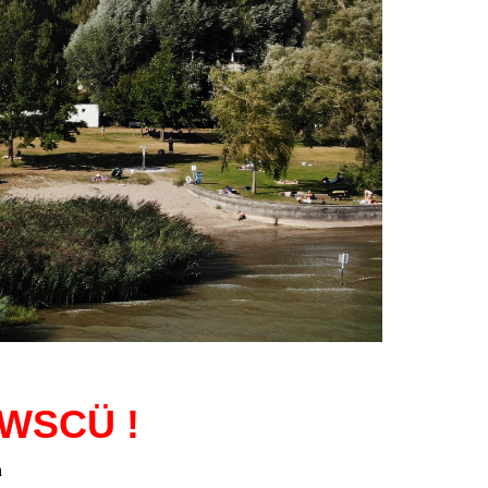
 WSCÜ !
n