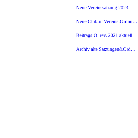
Neue Vereinssatzung 2023
Neue Club-u. Vereins-Ordnung v. 15.06/2020
Beitrags-O. rev. 2021 aktuell
Archiv alte Satzungen&Ordnungen
alte Vereinssatzung (rev.1999) ungültig !
Beitrags-O. rev. 2015