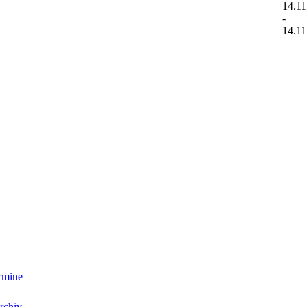
14.11
-
14.11
(Archiv-Seite)
: Windsurfclub Überlingen e.V.
WSCÜ (www.
rmine
Wir über uns
Windvorhersage
Clubaktivitäten
Cl
rchiv
Arbeitsliste
Satzungen & Ordnungen
Videos
Gäs