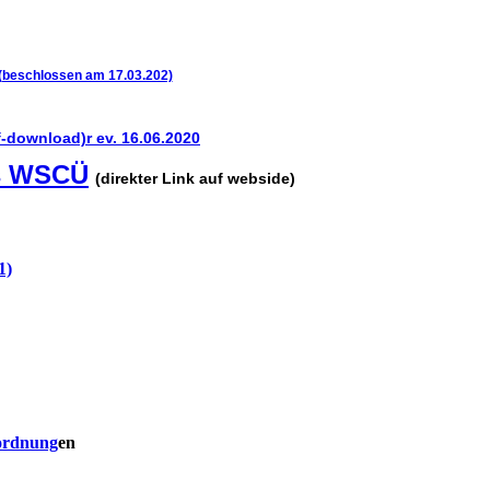
beschlossen am 17.03.202)
f-download)r ev. 16.06.2020
s WSCÜ
(direkter Link auf webside)
1)
bordnung
en